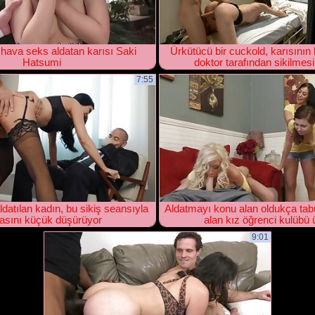
hava seks aldatan karısı Saki
Ürkütücü bir cuckold, karısının b
Hatsumi
doktor tarafından sikilmesin
7:55
datılan kadın, bu sikiş seansıyla
Aldatmayı konu alan oldukça tabu
asını küçük düşürüyor
alan kız öğrenci kulübü 
9:01