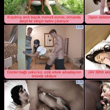
Kırpılmış amlı büyük memeli esmer, ormanda
Japon aldatan
ateşli bir sikişin tadını çıkarıyor
8:05
Gözleri bağlı seksi kız, ezik erkek arkadaşının
JAV BBW alda
önünde sikiliyor
8:25