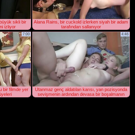
üyük sikli bir
Alana Rains, bir cuckold izlerken siyah bir adam
i izliyor
tarafından sallanıyor
7:00
4:46
 bir filmde yer
Utanmaz genç aldatılan karısı, yan pozisyonda
üyeleri
sevişmenin ardından devasa bir boşalmanın
tadını çıkarıyor