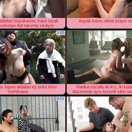
 aldatan büyükanne, kaslı siyah
Asyalı karısı sikini eziyor v
rafından ikili takımla sikiliyor
5:00
a Japon aldatan eş seks Aimi
Harika vücutlu iki kız, iki kad
Yoshikawa
düzeninde aynı lezzetli sikin ta
8:02