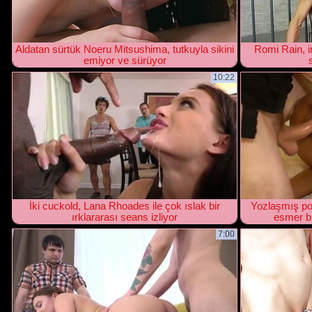
Aldatan sürtük Noeru Mitsushima, tutkuyla sikini
Romi Rain, i
emiyor ve sürüyor
10:22
İki cuckold, Lana Rhoades ile çok ıslak bir
Yozlaşmış pol
ırklararası seans izliyor
esmer bi
7:00