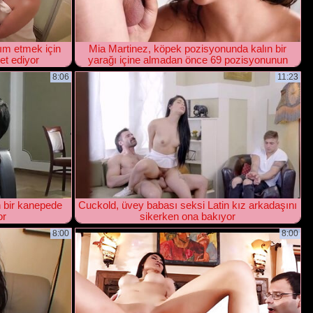
ım etmek için
Mia Martinez, köpek pozisyonunda kalın bir
et ediyor
yarağı içine almadan önce 69 pozisyonunun
tadını çıkarıyor
8:06
11:23
 bir kanepede
Cuckold, üvey babası seksi Latin kız arkadaşını
or
sikerken ona bakıyor
8:00
8:00