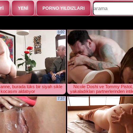
YI
YENI
PORNO YILDIZLARI
8:02
anne, burada lüks bir siyah sikle
Nicole Doshi ve Tommy Pistol, a
kocasını aldatıyor
yakaladıkları partnerlerinden int
sevişiyorlar
7:37