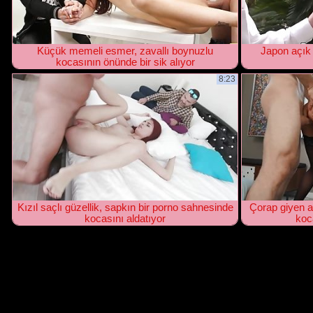
Küçük memeli esmer, zavallı boynuzlu
Japon açık 
kocasının önünde bir sik alıyor
8:23
Kızıl saçlı güzellik, sapkın bir porno sahnesinde
Çorap giyen al
kocasını aldatıyor
koc