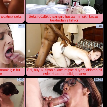
 aldatma seks
Seksi gözlüklü sarışın, hastasının sikli kocası
tarafından sikiliyor
7:51
8:04
anmak için bu
Etli, büyük siyah sikine ihtiyaç duyan, aldatan bir
or
eşle ırklararası sikiş seansı
5:00
10:05