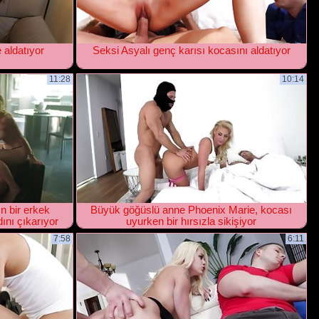
e aldatıyor
Seksi Asyalı genç karısı kocasını aldatıyor
11:28
10:14
ın bir erkek
Büyük göğüslü anne Phoenix Marie, kocası
dını çıkarıyor
uyurken bir hırsızla sikişiyor
7:58
6:11