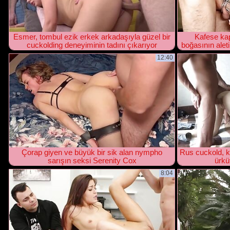
Esmer, tombul ezik erkek arkadaşıyla güzel bir
Kafese kap
cuckolding deneyiminin tadını çıkarıyor
boğasının alet
12:40
Çorap giyen ve büyük bir sik alan nympho
Rus cuckold, kı
sarışın seksi Serenity Cox
ürkü
8:04