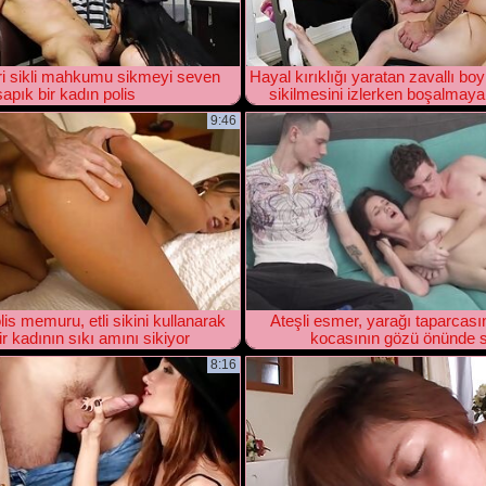
ri sikli mahkumu sikmeyi seven
Hayal kırıklığı yaratan zavallı boy
sapık bir kadın polis
sikilmesini izlerken boşalmaya
9:46
is memuru, etli sikini kullanarak
Ateşli esmer, yarağı taparcası
r kadının sıkı amını sikiyor
kocasının gözü önünde si
8:16