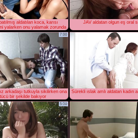
atılmış aldatılan koca, karısı
JAV aldatan olgun eş oral
ini yalarken onu yalamak zorunda
kalıyor
7:00
z arkadaşı tutkuyla sikilirken ona
Sürekli ıslak amlı aldatan kadın a
tücü bir şekilde bakıyor
5:00