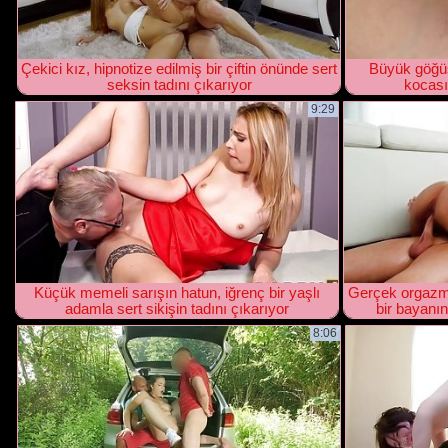
Çekici kız, hipnotize edilmiş bir çiftin önünde sert
Büyük göğüs
seksin tadını çıkarıyor
kocası
9:29
Küçük memeli sarışın hatun, iğrenç bir yaşlı
Gerçek orgazm
adamla sert sikişin tadını çıkarıyor
bir bayanın 
8:06