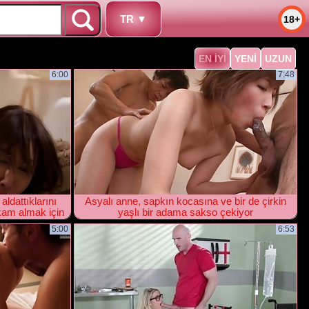
TR ▼
18+
EN IYI
YENI
UZUN
6:00
7:48
ldattıklarını
Asyalı anne, sapkın kocasına ve bir de çirkin
ikam almak için
yaşlı bir adama sakso çekiyor
5:00
6:53