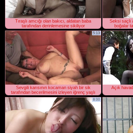
Tıraşlı amcığı olan bakıcı, aldatan baba
Seksi saçlı
tarafından derinlemesine sikiliyor
boğalar ta
5:13
Sevgili karısının kocaman siyah bir sik
Açık havad
tarafından becerilmesini izleyen iğrenç yaşlı
boynuzlu
8:00