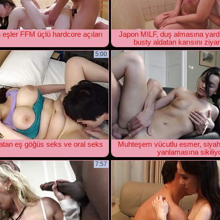
 eşler FFM üçlü hardcore açıları
Japon MILF, duş almasına yard
busty aldatan karısını ziyar
5:00
tan eş göğüs seks ve oral seks
Muhteşem vücutlu esmer, siyah
yanlamasına sikiliy
7:57