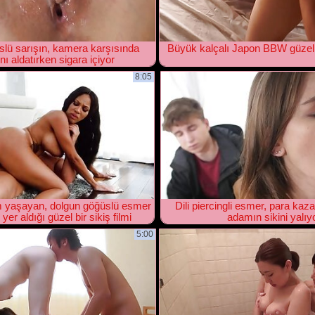
lü sarışın, kamera karşısında
Büyük kalçalı Japon BBW güzel
nı aldatırken sigara içiyor
8:05
 yaşayan, dolgun göğüslü esmer
Dili piercingli esmer, para kaz
yer aldığı güzel bir sikiş filmi
adamın sikini yalıy
5:00