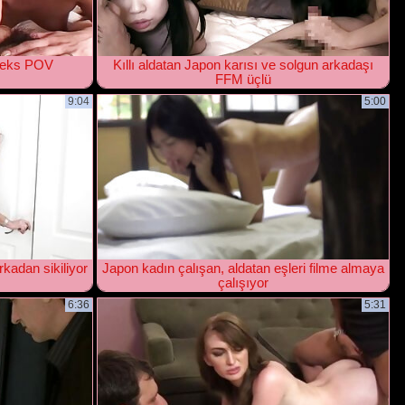
 seks POV
Kıllı aldatan Japon karısı ve solgun arkadaşı
FFM üçlü
9:04
5:00
rkadan sikiliyor
Japon kadın çalışan, aldatan eşleri filme almaya
çalışıyor
6:36
5:31